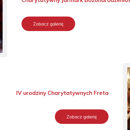
Zobacz galerię
IV urodziny Charytatywnych Freta
Zobacz galerię