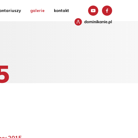
ontariuszy
galerie
kontakt
2016
2015
2014
2013
2012
5
wy 2015