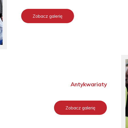
Zobacz galerię
Antykwariaty
Zobacz galerię