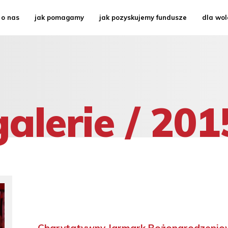
o nas
jak pomagamy
jak pozyskujemy fundusze
dla wol
historia
paczki
charytatywna niedziela
kto jest kto
korepetycje
jarmark św. jacka
nasz patron
wakacje i ferie z
jarmarki świąteczne
charytatywnymi
inni o nas
charytatywna kultura
pomoc doraźna
projekt ślubny
galerie / 201
warsztaty na freta
program dożywiania
stypendia
Charytatywny Jarmark Bożonarodzenio