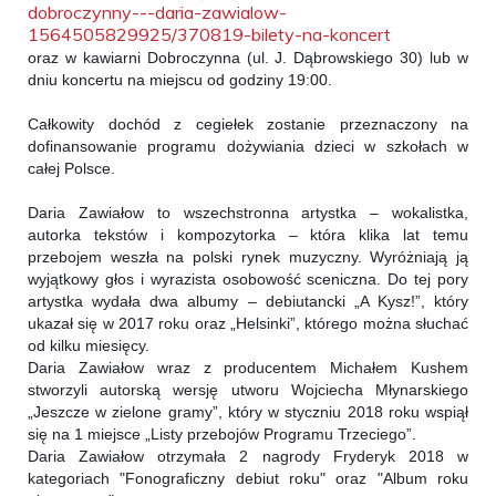
dobroczynny---daria-zawialow-
1564505829925/370819-bilety-na-koncert
oraz w kawiarni Dobroczynna 
(ul. J. Dąbrowskiego 30) lub w 
dniu koncertu na miejscu od godziny 19:00. 
Całkowity dochód z cegiełek zostanie przeznaczony na 
dofinansowanie programu dożywiania dzieci w szkołach w 
całej Polsce.
Daria Zawiałow to wszechstronna artystka – wokalistka, 
autorka tekstów i kompozytorka – która klika lat temu 
przebojem weszła na polski rynek muzyczny. Wyróżniają ją 
wyjątkowy głos i wyrazista osobowość sceniczna. Do tej pory 
artystka wydała dwa albumy – debiutancki „A Kysz!”, który 
ukazał się w 2017 roku oraz „Helsinki”, którego można słuchać 
od kilku miesięcy. 
Daria Zawiałow wraz z producentem Michałem Kushem 
stworzyli autorską wersję utworu Wojciecha Młynarskiego 
„Jeszcze w zielone gramy”, który w styczniu 2018 roku wspiął 
się na 1 miejsce „Listy przebojów Programu Trzeciego”.
Daria Zawiałow otrzymała 2 nagrody Fryderyk 2018 w 
kategoriach "Fonograficzny debiut roku" oraz "Album roku 